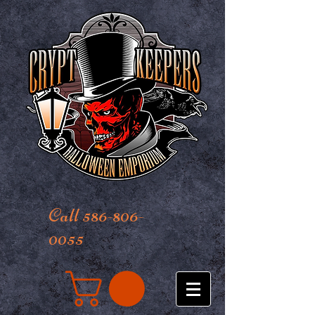
Call 586-806-
0055