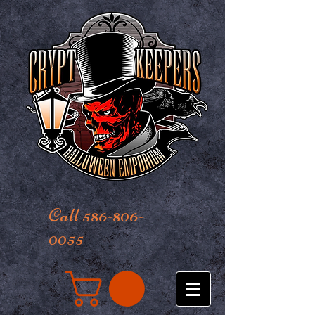
Call 586-806-
0055