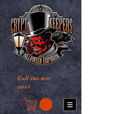
Call 586-806-
0055