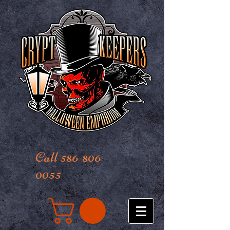
Call 586-806-
0055