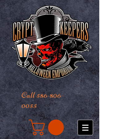
Call 586-806-
0055