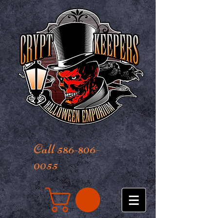
Call 586-806-
0055