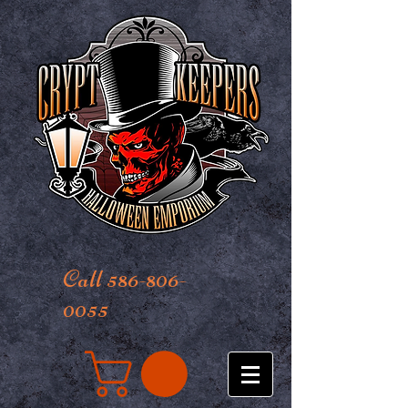
Call 586-806-
0055