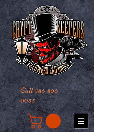
Call 586-806-
0055