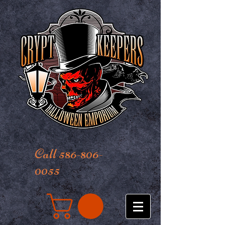
Call 586-806-
0055