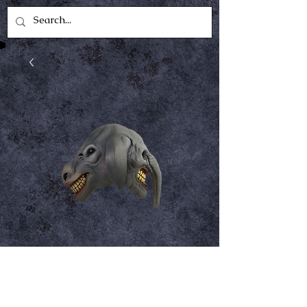
Flipflop mask BIN
60