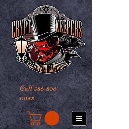
Call 586-806-
0055