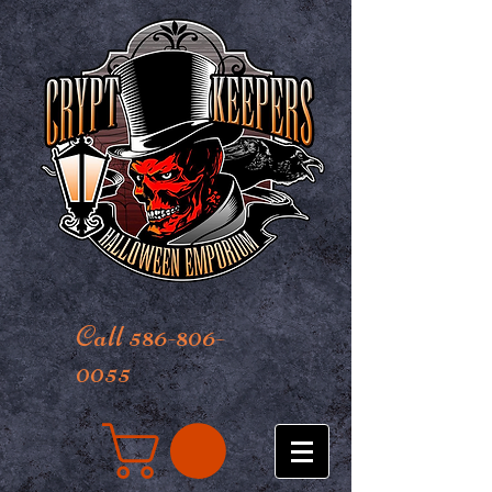
Call 586-806-
0055