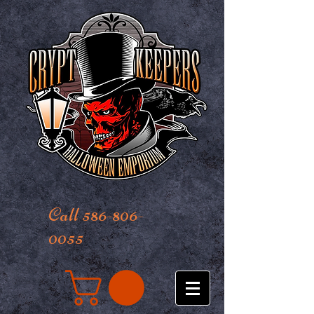
Call 586-806-
0055