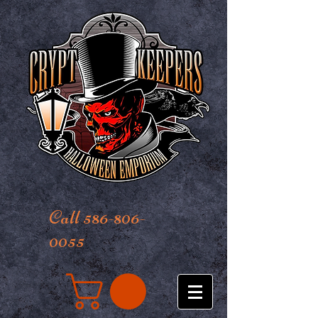
Call 586-806-
0055