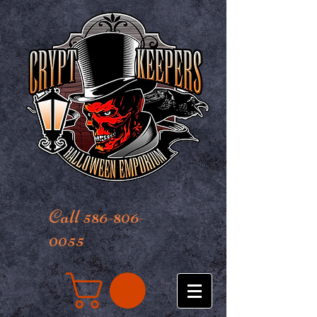
Call 586-806-
0055