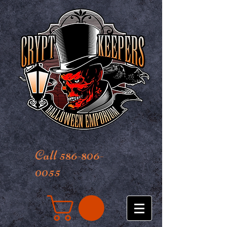
Call 586-806-
0055