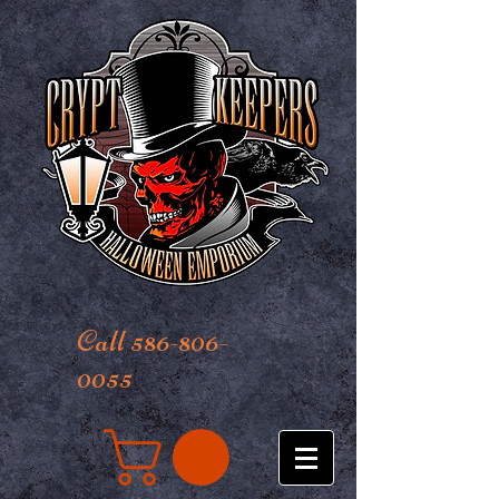
Call 586-806-
0055