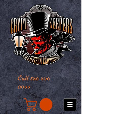
Call 586-806-
0055