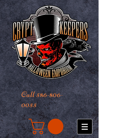
Call 586-806-
0055