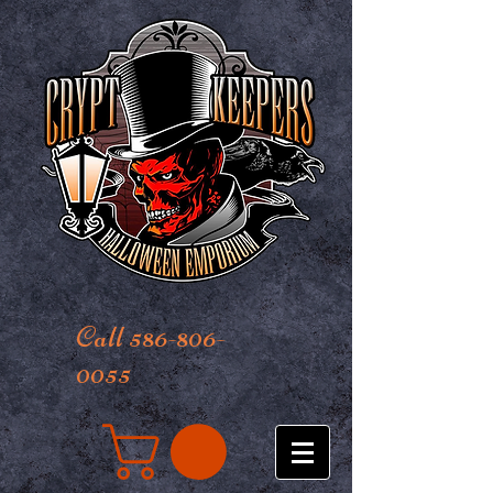
Call 586-806-
0055