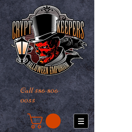
Call 586-806-
0055