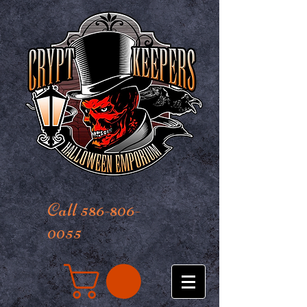
Call 586-806-
0055