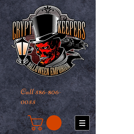
Call 586-806-
0055