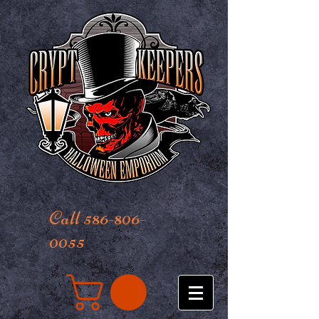
Call 586-806-
0055