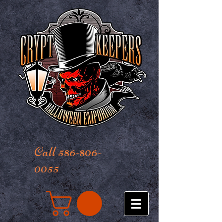
Call 586-806-
0055