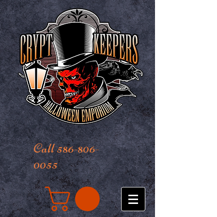
Call 586-806-
0055