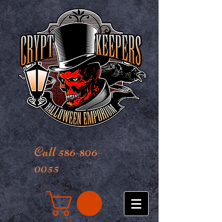
Call 586-806-
0055