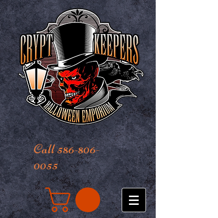
Call 586-806-
0055