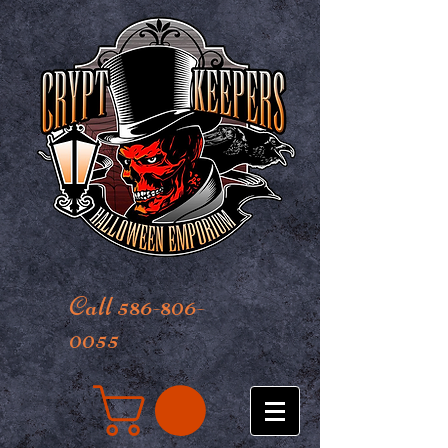
Call 586-806-
0055