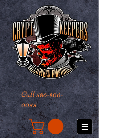
Call 586-806-
0055