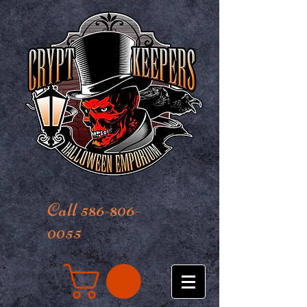
Call 586-806-
0055