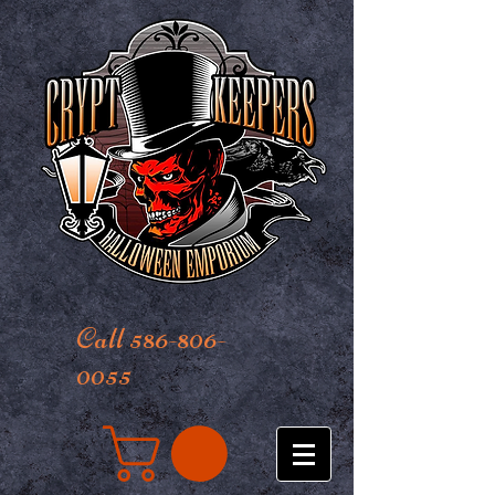
Call 586-806-
0055