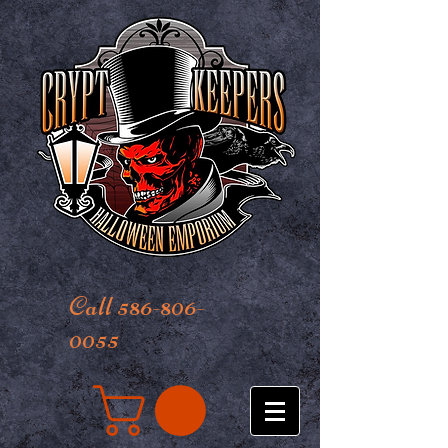
Call 586-806-
0055