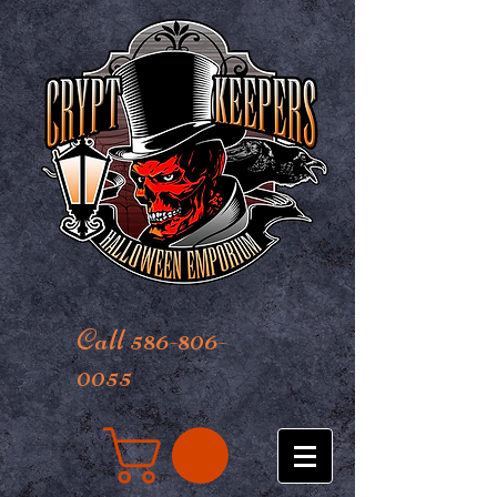
Call 586-806-
0055