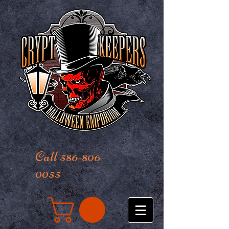
Call 586-806-
0055