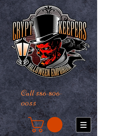
Call 586-806-
0055