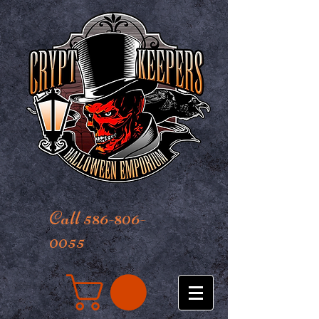
Call 586-806-
0055