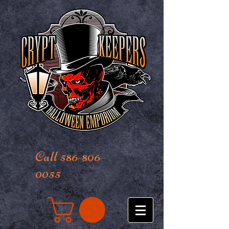
Call 586-806-
0055