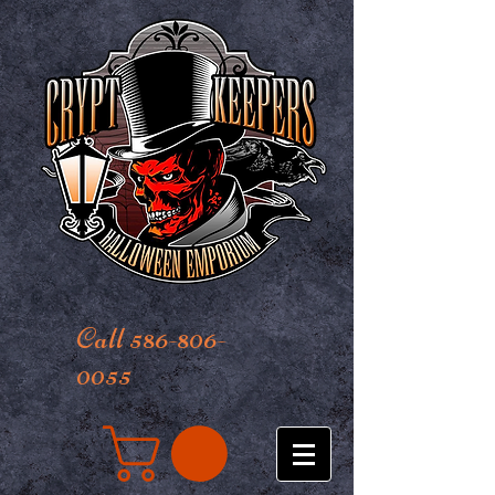
Call 586-806-
0055