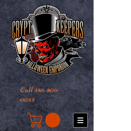
Call 586-806-
0055