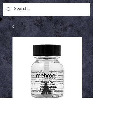
Fixative a mehron
Price
$7.99