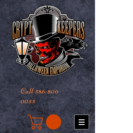
Call 586-806-
0055