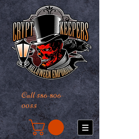
Call 586-806-
0055