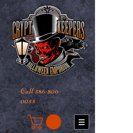
Call 586-806-
0055