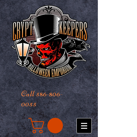
Call 586-806-
0055