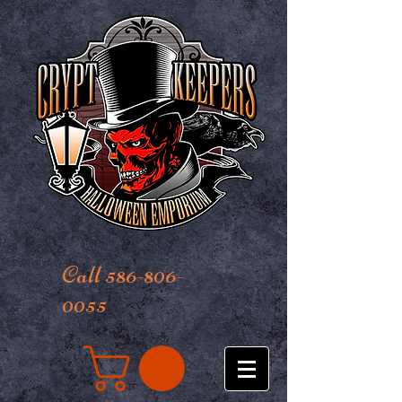
Call 586-806-
0055