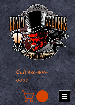
Call 586-806-
0055