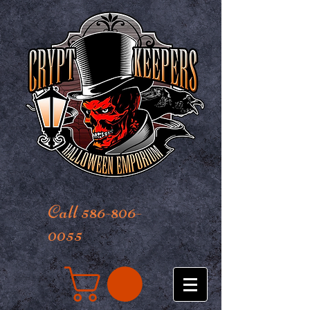
Call 586-806-
0055