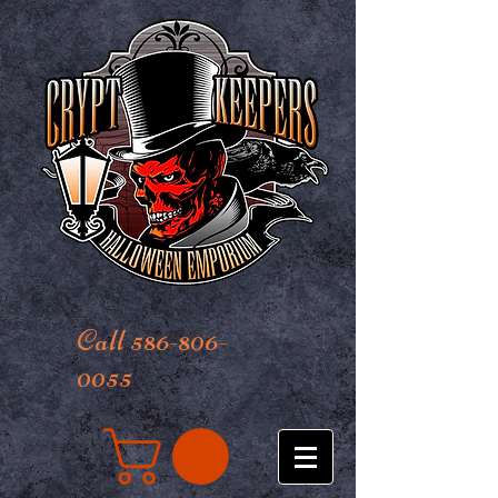
Call 586-806-
0055