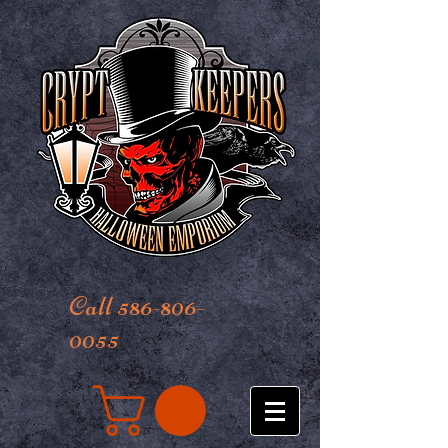
Call 586-806-
0055