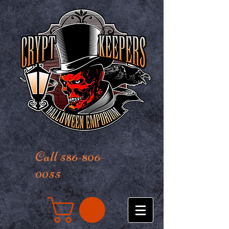
Call 586-806-
0055