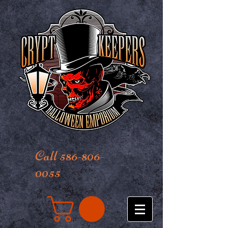
Call 586-806-
0055